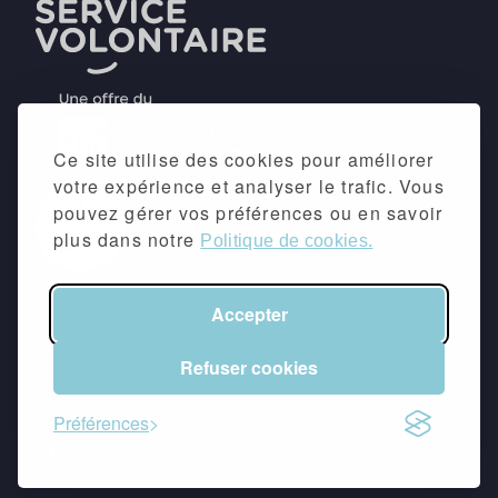
Ce site utilise des cookies pour améliorer
votre expérience et analyser le trafic. Vous
pouvez gérer vos préférences ou en savoir
plus dans notre
Politique de cookies.
Accepter
©2026 -
Mentions légales
&
Politique de
confidentialité
Refuser cookies
suivez-nous
Préférences