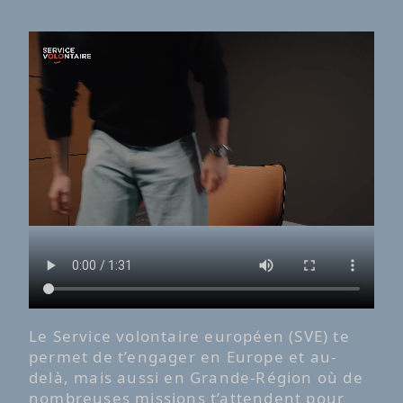
Le Service volontaire européen (SVE) te
permet de t’engager en Europe et au-
delà, mais aussi en Grande-Région où de
nombreuses missions t’attendent pour