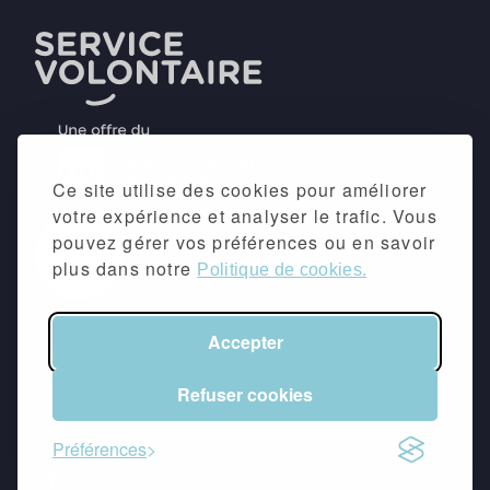
Ce site utilise des cookies pour améliorer
votre expérience et analyser le trafic. Vous
pouvez gérer vos préférences ou en savoir
plus dans notre
Politique de cookies.
Accepter
©2026 -
Mentions légales
&
Politique de
confidentialité
Refuser cookies
suivez-nous
Préférences