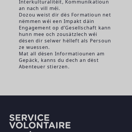
Interkulturalitéit, Kommunikatioun
an nach vill méi.
Dozou weist dir dës Formatioun net
nëmmen wéi een Impakt däin
Engagement op d’Gesellschaft kann
hunn mee och zousätzlech wéi
dësen dir selwer hëlleft als Persoun
ze wuessen.
Mat all dësen Informatiounen am
Gepäck, kanns du dech an dëst
Abenteuer stierzen.