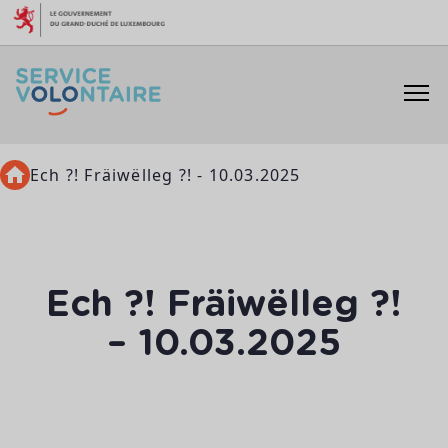
Aller au contenu
Ech ?! Fräiwëlleg ?! - 10.03.2025
Ech ?! Fräiwëlleg ?!
– 10.03.2025