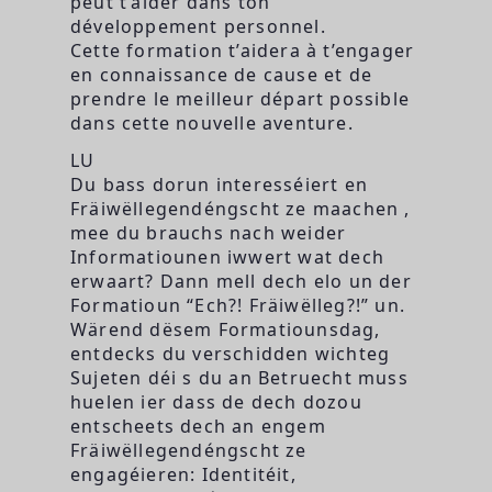
peut t’aider dans ton
développement personnel.
Cette formation t’aidera à t’engager
en connaissance de cause et de
prendre le meilleur départ possible
dans cette nouvelle aventure.
LU
Du bass dorun interesséiert en
Fräiwëllegendéngscht ze maachen ,
mee du brauchs nach weider
Informatiounen iwwert wat dech
erwaart? Dann mell dech elo un der
Formatioun “Ech?! Fräiwëlleg?!” un.
Wärend dësem Formatiounsdag,
entdecks du verschidden wichteg
Sujeten déi s du an Betruecht muss
huelen ier dass de dech dozou
entscheets dech an engem
Fräiwëllegendéngscht ze
engagéieren: Identitéit,