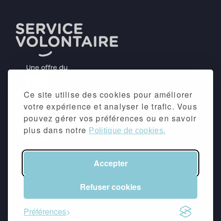
Ce site utilise des cookies pour améliorer
votre expérience et analyser le trafic. Vous
pouvez gérer vos préférences ou en savoir
plus dans notre
Politique de cookies.
Accepter
©2026 -
Mentions légales
&
Politique de
confidentialité
Refuser cookies
suivez-nous
Préférences