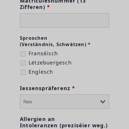
Matriculesnummer (13
Zifferen)
*
Sproochen
(Verständnis, Schwätzen)
*
Franséisch
Lëtzebuergesch
Englesch
Iessenspräferenz
*
Allergien an
Intoleranzen (preziséier weg.)