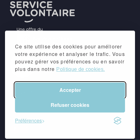
Ce site utilise des cookies pour améliorer
votre expérience et analyser le trafic. Vous
pouvez gérer vos préférences ou en savoir
plus dans notre
Politique de cookies.
Accepter
©2026 -
Mentions légales
&
Politique de
confidentialité
Refuser cookies
suivez-nous
Préférences