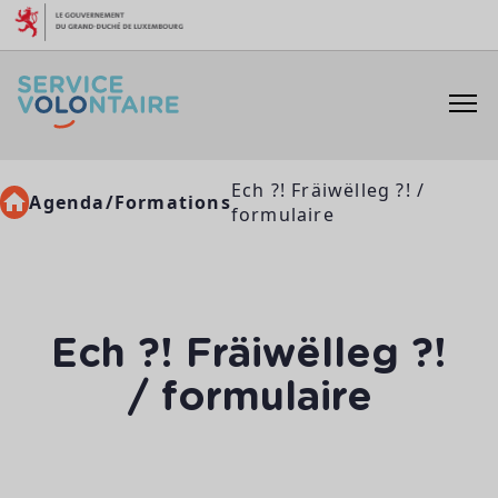
Aller au contenu
Ech ?! Fräiwëlleg ?! /
Agenda/Formations
formulaire
Ech ?! Fräiwëlleg ?!
/ formulaire