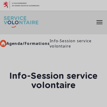
Aller au contenu
Info-Session service
Agenda/Formations
volontaire
Info-Session service
volontaire