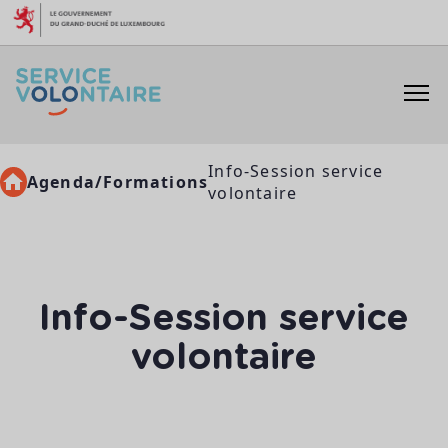
Aller au contenu
Info-Session service
Agenda/Formations
volontaire
Info-Session service
volontaire