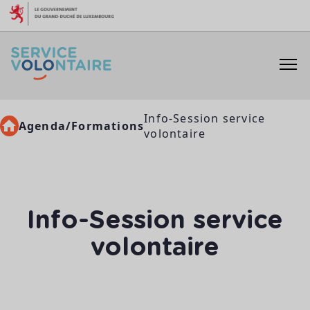
Aller au contenu
Info-Session service
Agenda/Formations
volontaire
Info-Session service
volontaire