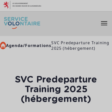
Aller au contenu
SVC Predeparture Training
Agenda/Formations
2025 (hébergement)
SVC Predeparture
Training 2025
(hébergement)