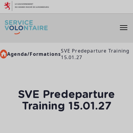
Aller au contenu
SVE Predeparture Training
Agenda/Formations
15.01.27
SVE Predeparture
Training 15.01.27