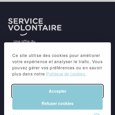
Ce site utilise des cookies pour améliorer
votre expérience et analyser le trafic. Vous
pouvez gérer vos préférences ou en savoir
plus dans notre
Politique de cookies.
Accepter
©2026 -
Mentions légales
&
Politique de
confidentialité
Refuser cookies