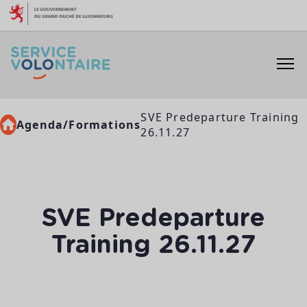
Aller au contenu
SVE Predeparture Training
Agenda/Formations
26.11.27
SVE Predeparture
Training 26.11.27