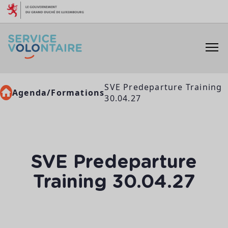
Aller au contenu
SVE Predeparture Training
Agenda/Formations
30.04.27
SVE Predeparture
Training 30.04.27