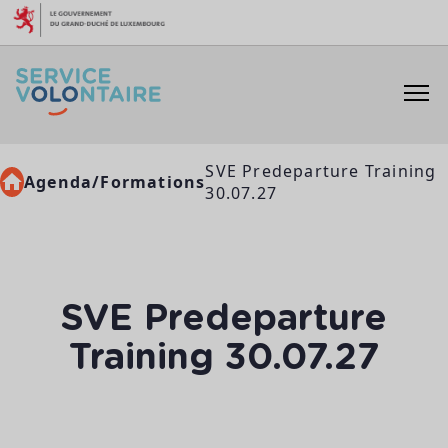
Aller au contenu
SVE Predeparture Training
Agenda/Formations
30.07.27
SVE Predeparture
Training 30.07.27