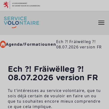
Skip to content
Ech ?! Fräiwëlleg ?!
Agenda/Formatiounen
08.07.2026 version FR
Ech ?! Fräiwëlleg ?!
08.07.2026 version FR
Tu t'intéresses au service volontaire, que tu
sois déjà certain de vouloir en faire un ou
que tu souhaites encore mieux comprendre
ce que cela implique.