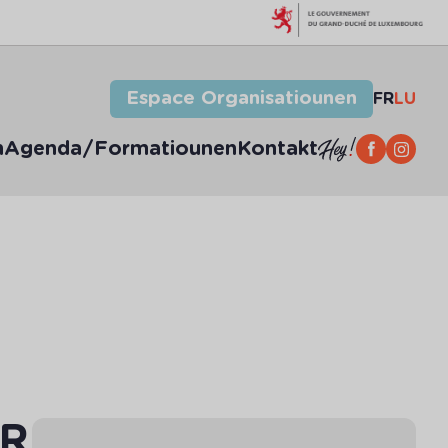
Espace Organisatiounen
FR
LU
n
Agenda/Formatiounen
Kontakt
FR