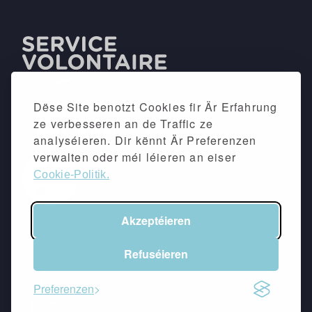
Dëse Site benotzt Cookies fir Är Erfahrung
ze verbesseren an de Traffic ze
analyséieren. Dir kënnt Är Preferenzen
verwalten oder méi léieren an eiser
Cookie-Politik.
Akzeptéieren
©2026 -
Impressum
&
Dateschutzpolitik
Refuséieren
Follow eis
Preferenzen