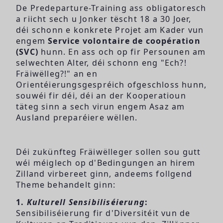
De Predeparture-Training ass obligatoresch
a riicht sech u Jonker tëscht 18 a 30 Joer,
déi schonn e konkrete Projet am Kader vun
engem
Service volontaire de coopération
(SVC)
hunn. En ass och op fir Persounen am
selwechten Alter, déi schonn eng "Ech?!
Fräiwëlleg?!" an en
Orientéierungsgespréich ofgeschloss hunn,
souwéi fir déi, déi an der Kooperatioun
täteg sinn a sech virun engem Asaz am
Ausland preparéiere wëllen.
Déi zukünfteg Fräiwëlleger sollen sou gutt
wéi méiglech op d'Bedingungen an hirem
Zilland virbereet ginn, andeems follgend
Theme behandelt ginn:
1.
Kulturell Sensibiliséierung
:
Sensibiliséierung fir d'Diversitéit vun de