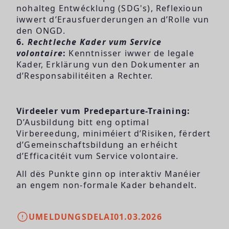
nohalteg Entwécklung (SDG's), Reflexioun
iwwert d’Erausfuerderungen an d’Rolle vun
den ONGD.
6.
Rechtleche Kader vum Service
volontaire
:
Kenntnisser iwwer de legale
Kader, Erklärung vun den Dokumenter an
d’Responsabilitéiten a Rechter.
Virdeeler vum Predeparture-Training:
D’Ausbildung bitt eng optimal
Virbereedung, miniméiert d’Risiken, fërdert
d’Gemeinschaftsbildung an erhéicht
d’Efficacitéit vum Service volontaire.
All dës Punkte ginn op interaktiv Manéier
an engem non-formale Kader behandelt.
UMELDUNGSDELAI
01.03.2026