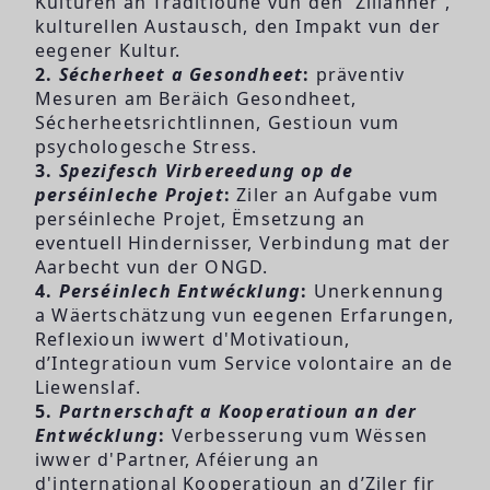
Kulturen an Traditioune vun den Zillänner ,
kulturellen Austausch, den Impakt vun der
eegener Kultur.
2.
Sécherheet a Gesondheet
:
präventiv
Mesuren am Beräich Gesondheet,
Sécherheetsrichtlinnen, Gestioun vum
psychologesche Stress.
3.
Spezifesch Virbereedung op de
perséinleche Projet
:
Ziler an Aufgabe vum
perséinleche Projet, Ëmsetzung an
eventuell Hindernisser, Verbindung mat der
Aarbecht vun der ONGD.
4.
Perséinlech Entwécklung
:
Unerkennung
a Wäertschätzung vun eegenen Erfarungen,
Reflexioun iwwert d'Motivatioun,
d’Integratioun vum Service volontaire an de
Liewenslaf.
5.
Partnerschaft a Kooperatioun an der
Entwécklung
:
Verbesserung vum Wëssen
iwwer d'Partner, Aféierung an
d'international Kooperatioun an d’Ziler fir