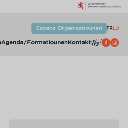
Espace Organisatiounen
FR
LU
n
Agenda/Formatiounen
Kontakt