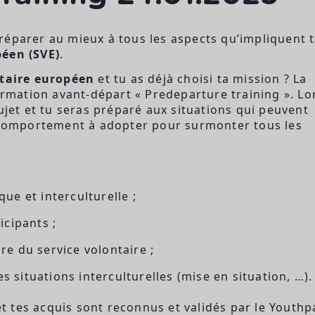
réparer au mieux à tous les aspects qu’impliquent 
péen (SVE)
.
ntaire européen
et tu as déjà choisi ta mission ? La
formation avant-départ « Predeparture training ». Lo
ujet et tu seras préparé aux situations qui peuvent
e comportement à adopter pour surmonter tous les
ue et interculturelle ;
icipants ;
re du service volontaire ;
 situations interculturelles (mise en situation, …).
 et tes acquis sont reconnus et validés par le Youthp