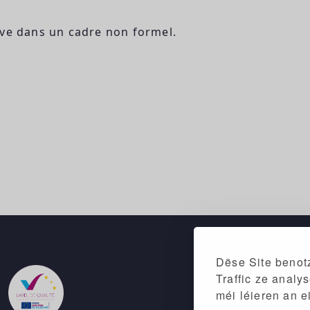
ive dans un cadre non formel.
Dëse Site benotz
Traffic ze analy
méi léieren an e