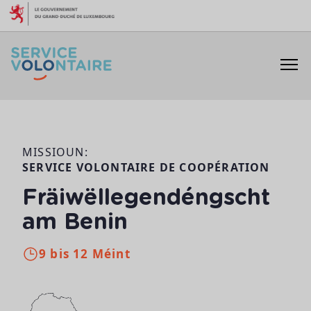
Skip to content
MISSIOUN:
SERVICE VOLONTAIRE DE COOPÉRATION
Fräiwëllegendéngscht
am Benin
9 bis 12 Méint