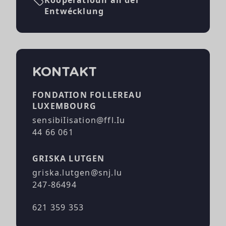
Kooperatioun an der
Entwécklung
KONTAKT
FONDATION FOLLEREAU
LUXEMBOURG
sensibiIisation@ffl.Iu
44 66 061
GRISKA LUTGEN
griska.lutgen@snj.lu
247-86494
621 359 353