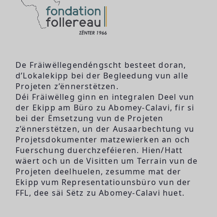
De Fräiwëllegendéngscht besteet doran,
d’Lokalekipp bei der Begleedung vun alle
Projeten z’ënnerstëtzen.
Déi Fräiwëlleg ginn en integralen Deel vun
der Ekipp am Büro zu Abomey-Calavi, fir si
bei der Ëmsetzung vun de Projeten
z’ënnerstëtzen, un der Ausaarbechtung vu
Projetsdokumenter matzewierken an och
Fuerschung duerchzeféieren. Hien/Hatt
wäert och un de Visitten um Terrain vun de
Projeten deelhuelen, zesumme mat der
Ekipp vum Representatiounsbüro vun der
FFL, dee säi Sëtz zu Abomey-Calavi huet.