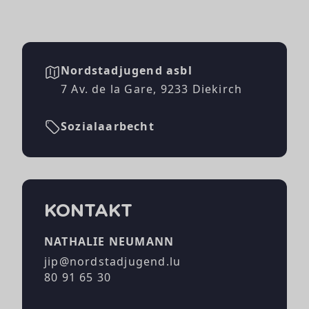
Nordstadjugend asbl
7 Av. de la Gare, 9233 Diekirch
Sozialaarbecht
KONTAKT
NATHALIE NEUMANN
jip@nordstadjugend.lu
80 91 65 30