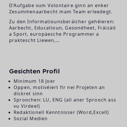
D’Aufgabe vum Volontaire ginn an enker
Zesummenaarbecht mam Team erleedegt.
Zu den Informatiounsberäicher gehéieren:
Aarbecht, Educatioun, Gesondheet, Fräizäit
a Sport, europäesche Programmer a
praktescht Liewen,…
Gesichten Profil
Minimum 18 Joer
Oppen, motivéiert fir nei Projeten an
diskret sinn
Sproochen: LU, ENG (all aner Sprooch ass
vu Virdeel)
Redaktionell Kenntnisser (Word,Excell)
Sozial Medien