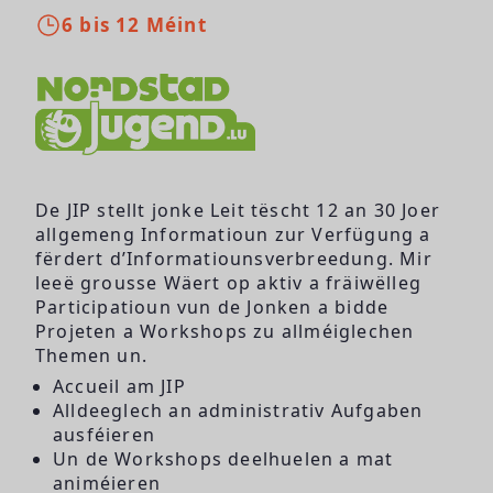
6 bis 12 Méint
De JIP stellt jonke Leit tëscht 12 an 30 Joer
allgemeng Informatioun zur Verfügung a
fërdert d’Informatiounsverbreedung. Mir
leeë grousse Wäert op aktiv a fräiwëlleg
Participatioun vun de Jonken a bidde
Projeten a Workshops zu allméiglechen
Themen un.
Accueil am JIP
Alldeeglech an administrativ Aufgaben
ausféieren
Un de Workshops deelhuelen a mat
animéieren