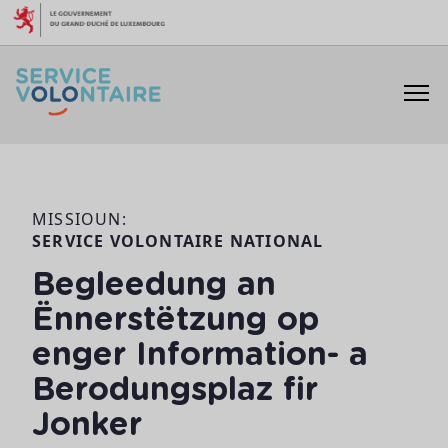
Skip to content
MISSIOUN:
SERVICE VOLONTAIRE NATIONAL
Begleedung an
Ënnerstëtzung op
enger Information- a
Berodungsplaz fir
Jonker