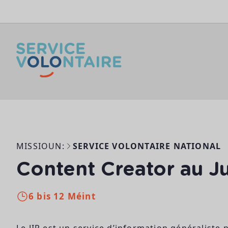
Skip to content
MISSIOUN:
SERVICE VOLONTAIRE NATIONAL
Content Creator au J
6 bis 12 Méint
Le JIP est un service d’information généraliste 