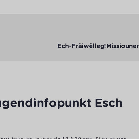
Ech-Fräiwëlleg!
Missioune
ugendinfopunkt Esch
pour tous les jeunes de 12 à 30 ans. Si tu as une