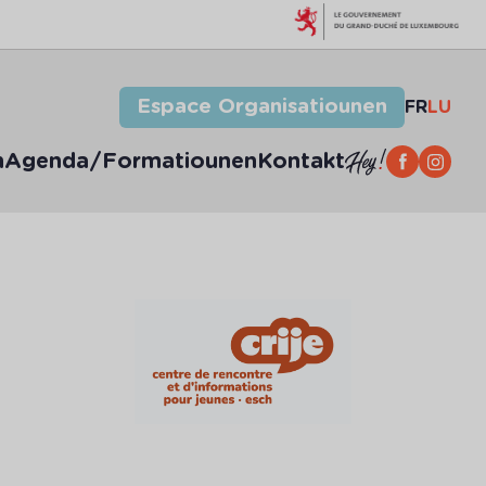
Espace Organisatiounen
FR
LU
n
Agenda/Formatiounen
Kontakt