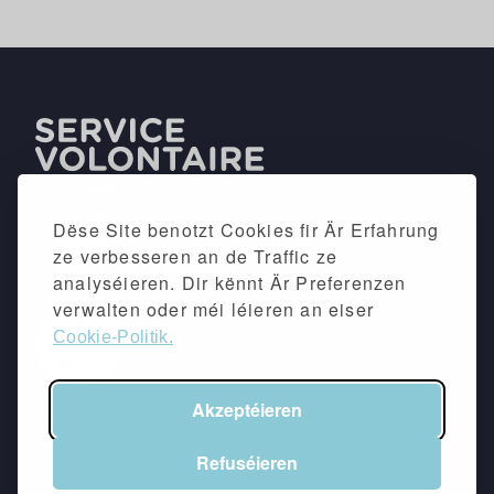
Dëse Site benotzt Cookies fir Är Erfahrung
ze verbesseren an de Traffic ze
analyséieren. Dir kënnt Är Preferenzen
verwalten oder méi léieren an eiser
Cookie-Politik.
Akzeptéieren
©2026 -
Impressum
&
Dateschutzpolitik
Refuséieren