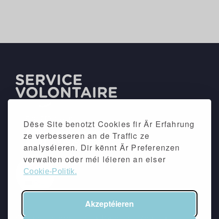
Dëse Site benotzt Cookies fir Är Erfahrung
ze verbesseren an de Traffic ze
analyséieren. Dir kënnt Är Preferenzen
verwalten oder méi léieren an eiser
Cookie-Politik.
Akzeptéieren
©2026 -
Impressum
&
Dateschutzpolitik