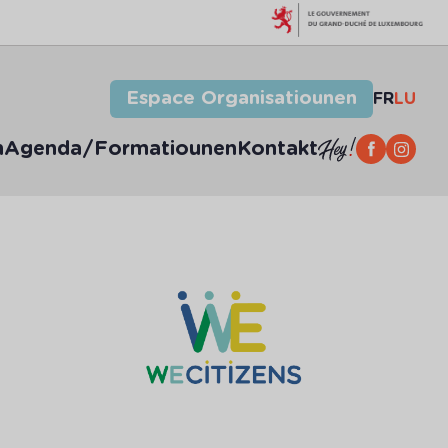
Espace Organisatiounen
FR
LU
n
Agenda/Formatiounen
Kontakt