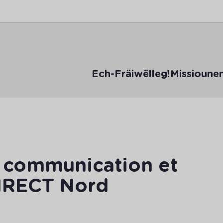
Ech-Fräiwëlleg!
Missioune
n communication et
IRECT Nord