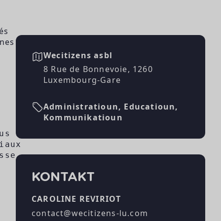
és
unes
Wecitizens asbl
8 Rue de Bonnevoie, 1260
Luxembourg-Gare
Administratioun, Educatioun,
Kommunikatioun
s web)

aux

se

KONTAKT
CAROLINE REVIRIOT
contact@wecitizens-lu.com