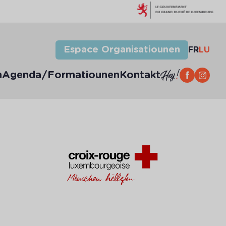
Espace Organisatiounen
FR
LU
n
Agenda/Formatiounen
Kontakt