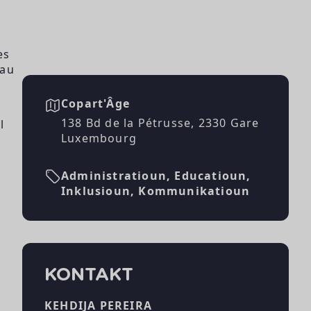
es
 au
Copart'Âge
138 Bd de la Pétrusse, 2330 Gare
l
Luxembourg
Administratioun, Educatioun,
Inklusioun, Kommunikatioun
KONTAKT
KEHDIJA PEREIRA