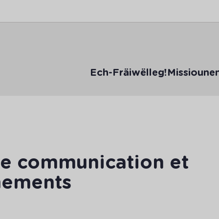
Ech-Fräiwëlleg!
Missioune
de communication et
énements