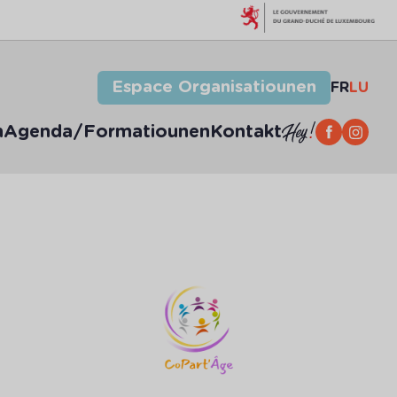
Espace Organisatiounen
FR
LU
n
Agenda/Formatiounen
Kontakt