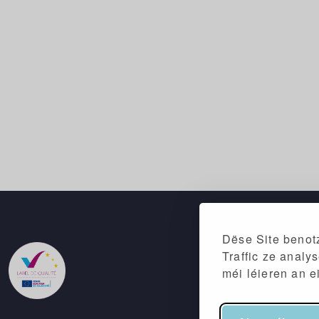
Dëse Site benotz
Traffic ze analy
méi léieren an e