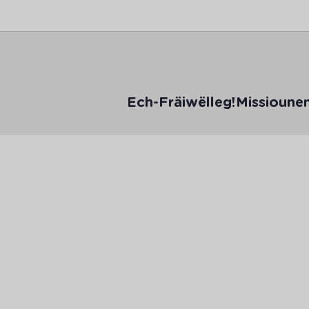
Ech-Fräiwëlleg!
Missioune