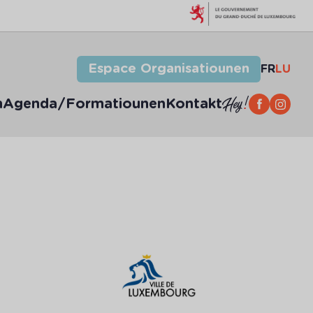
Espace Organisatiounen
FR
LU
n
Agenda/Formatiounen
Kontakt