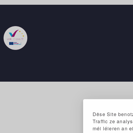
Dëse Site benotz
Traffic ze analy
méi léieren an e