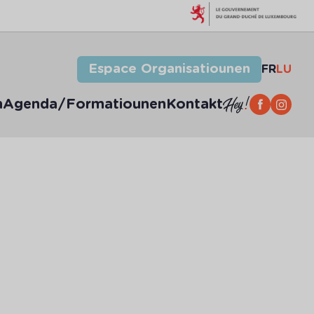
Espace Organisatiounen
FR
LU
n
Agenda/Formatiounen
Kontakt