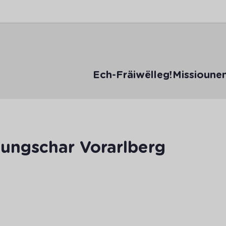
Ech-Fräiwëlleg!
Missioune
ungschar Vorarlberg