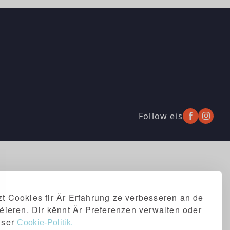
Follow eis
t Cookies fir Är Erfahrung ze verbesseren an de
séieren. Dir kënnt Är Preferenzen verwalten oder
iser
Cookie-Politik.