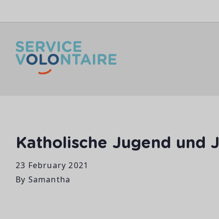
Skip to content
Katholische Jugend und J
23 February 2021
By
Samantha