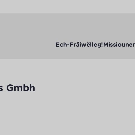
Ech-Fräiwëlleg!
Missioune
s Gmbh