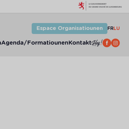
Espace Organisatiounen
FR
LU
n
Agenda/Formatiounen
Kontakt