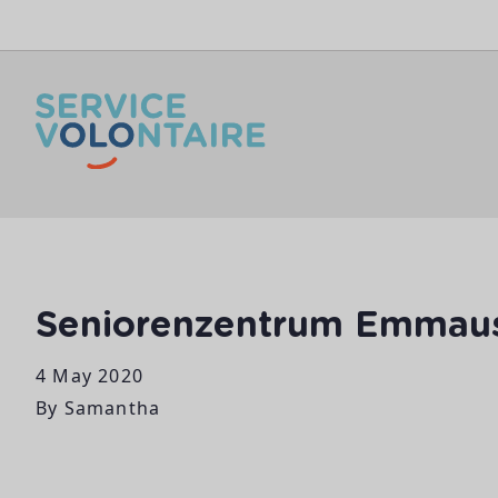
Skip to content
Seniorenzentrum Emmau
4 May 2020
By
Samantha