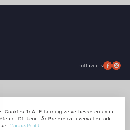
Follow eis
t Cookies fir Är Erfahrung ze verbesseren an de
séieren. Dir kënnt Är Preferenzen verwalten oder
iser
Cookie-Politik.