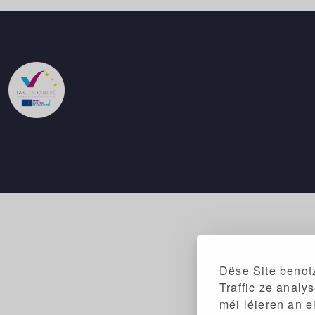
Dëse Site benotz
Traffic ze analy
méi léieren an e