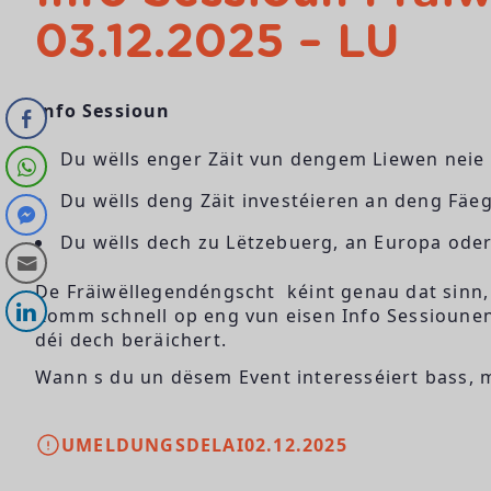
03.12.2025 – LU
Info Sessioun
Du wëlls enger Zäit vun dengem Liewen neie
Du wëlls deng Zäit investéieren an deng Fä
Du wëlls dech zu Lëtzebuerg, an Europa oder
De Fräiwëllegendéngscht kéint genau dat sinn,
Komm schnell op eng vun eisen Info Sessiounen
déi dech beräichert.
Wann s du un dësem Event interesséiert bass, 
UMELDUNGSDELAI
02.12.2025