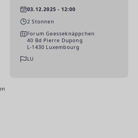
03.12.2025 - 12:00
2 Stonnen
Forum Geesseknäppchen
40 Bd Pierre Dupong
L-1430 Luxembourg
LU
en