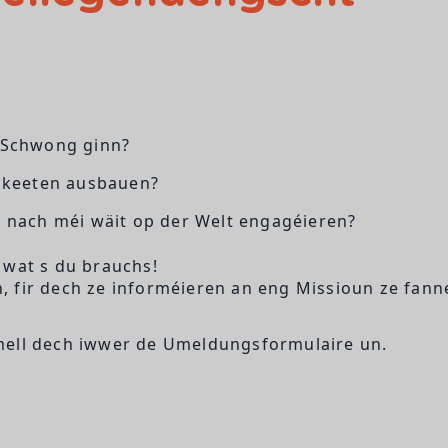
 Schwong ginn?
egkeeten ausbauen?
 nach méi wäit op der Welt engagéieren?
 wat s du brauchs!
, fir dech ze informéieren an eng Missioun ze fann
mell dech iwwer de Umeldungsformulaire un.