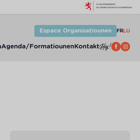
Espace Organisatiounen
FR
LU
n
Agenda/Formatiounen
Kontakt