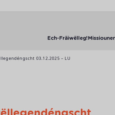
Ech-Fräiwëlleg!
Missioune
ëllegendéngscht 03.12.2025 – LU
wëllegendéngscht