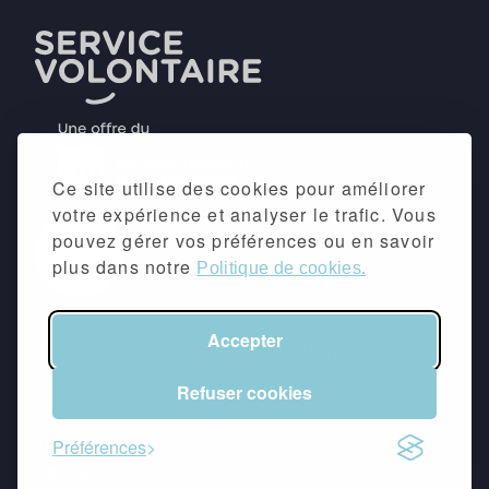
Ce site utilise des cookies pour améliorer
votre expérience et analyser le trafic. Vous
pouvez gérer vos préférences ou en savoir
plus dans notre
Politique de cookies.
Accepter
©2026 -
Mentions légales
&
Politique de
confidentialité
Refuser cookies
suivez-nous
Préférences