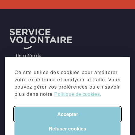
Ce site utilise des cookies pour améliorer
votre expérience et analyser le trafic. Vous
pouvez gérer vos préférences ou en savoir
plus dans notre
Politique de cookies.
Accepter
©2026 -
Mentions légales
&
Politique de
confidentialité
Refuser cookies