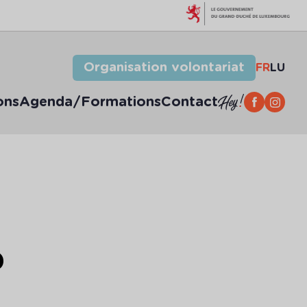
Organisation volontariat
FR
LU
ons
Agenda/Formations
Contact
P