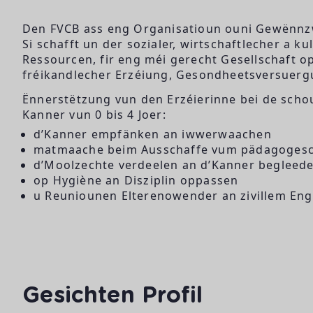
Den FVCB ass eng Organisatioun ouni Gewënnzw
Si schafft un der sozialer, wirtschaftlecher a 
Ressourcen, fir eng méi gerecht Gesellschaft o
fréikandlecher Erzéiung, Gesondheetsversuergu
Ënnerstëtzung vun den Erzéierinne bei de scho
Kanner vun 0 bis 4 Joer:
d’Kanner empfänken an iwwerwaachen
matmaache beim Ausschaffe vum pädagogesc
d’Moolzechte verdeelen an d’Kanner begleed
op Hygiène an Disziplin oppassen
u Reuniounen Elterenowender an zivillem En
Gesichten Profil