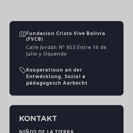
Fundacion Cristo Vive Bolivia
(FVCB)
Calle Jordán N° 853 Entre 16 de
Julio y Oquendo
Kooperatioun an der
Entwécklung, Sozial a
pädagogesch Aarbecht
KONTAKT
NIÑOS DE LA TIERRA