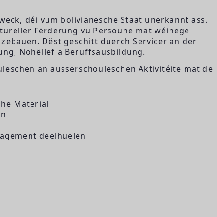
eck, déi vum bolivianesche Staat unerkannt ass.
kultureller Fërderung vu Persoune mat wéinege
pzebauen. Dëst geschitt duerch Servicer an der
ng, Nohëllef a Beruffsausbildung.
uleschen an ausserschouleschen Aktivitéite mat de
he Material
en
gagement deelhuelen