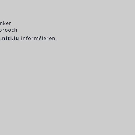
onker
Sprooch
niti.lu
informéieren.