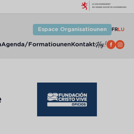
Espace Organisatiounen
FR
LU
n
Agenda/Formatiounen
Kontakt
e