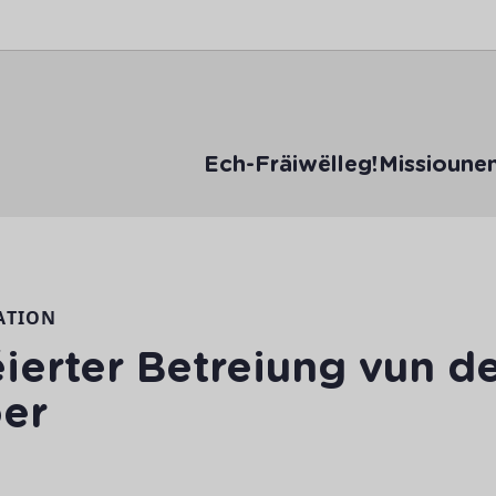
Ech-Fräiwëlleg!
Missioune
ATION
éierter Betreiung vun d
oer