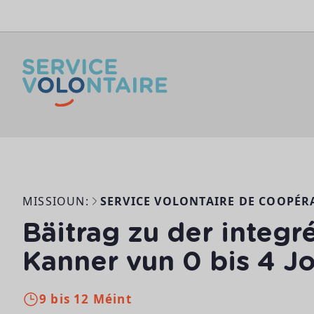
Skip to content
MISSIOUN:
SERVICE VOLONTAIRE DE COOPÉR
Bäitrag zu der integr
Kanner vun 0 bis 4 J
9 bis 12 Méint