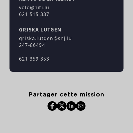
volo@niti.lu
621 515 337
GRISKA LUTGEN
griska.lutgen@snj.lu
247-86494
621 359 353
Partager cette mission