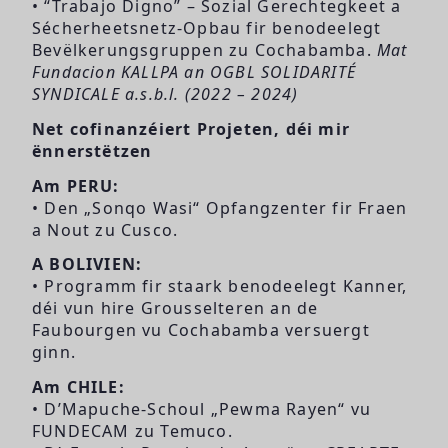
• “Trabajo Digno” – Sozial Gerechtegkeet a
Sécherheetsnetz-Opbau fir benodeelegt
Bevëlkerungsgruppen zu Cochabamba.
Mat
Fundacion KALLPA an OGBL SOLIDARITÉ
SYNDICALE a.s.b.l. (2022 – 2024)
Net cofinanzéiert Projeten, déi mir
ënnerstëtzen
Am PERU:
• Den „Sonqo Wasi“ Opfangzenter fir Fraen
a Nout zu Cusco.
A BOLIVIEN:
• Programm fir staark benodeelegt Kanner,
déi vun hire Grousselteren an de
Faubourgen vu Cochabamba versuergt
ginn.
Am CHILE:
• D’Mapuche-Schoul „Pewma Rayen“ vu
FUNDECAM zu Temuco.