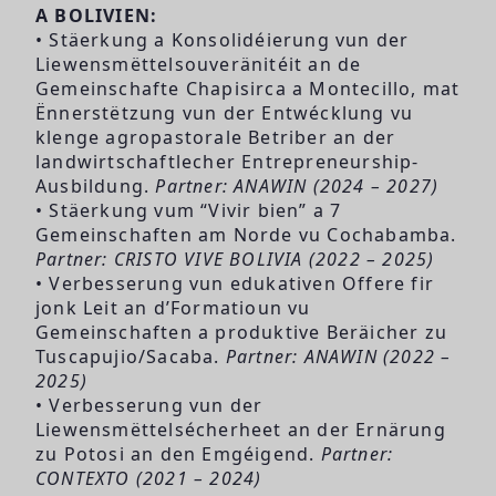
A BOLIVIEN:
• Stäerkung a Konsolidéierung vun der
Liewensmëttelsouveränitéit an de
Gemeinschafte Chapisirca a Montecillo, mat
Ënnerstëtzung vun der Entwécklung vu
klenge agropastorale Betriber an der
landwirtschaftlecher Entrepreneurship-
Ausbildung.
Partner: ANAWIN (2024 – 2027)
• Stäerkung vum “Vivir bien” a 7
Gemeinschaften am Norde vu Cochabamba.
Partner: CRISTO VIVE BOLIVIA (2022 – 2025)
• Verbesserung vun edukativen Offere fir
jonk Leit an d’Formatioun vu
Gemeinschaften a produktive Beräicher zu
Tuscapujio/Sacaba.
Partner: ANAWIN (2022 –
2025)
• Verbesserung vun der
Liewensmëttelsécherheet an der Ernärung
zu Potosi an den Emgéigend.
Partner:
CONTEXTO (2021 – 2024)