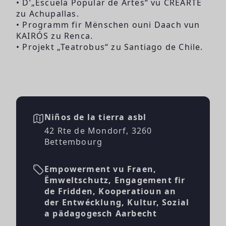
• D’„Escuela Popular de Artes“ vu CREARTE
zu Achupallas.
• Programm fir Mënschen ouni Daach vun
KAIRÓS zu Renca.
• Projekt „Teatrobus“ zu Santiago de Chile.
Niños de la tierra asbl
42 Rte de Mondorf, 3260
Bettembourg
Empowerment vu Fraen,
Ëmweltschutz, Engagement fir
de Fridden, Kooperatioun an
der Entwécklung, Kultur, Sozial
a pädagogesch Aarbecht