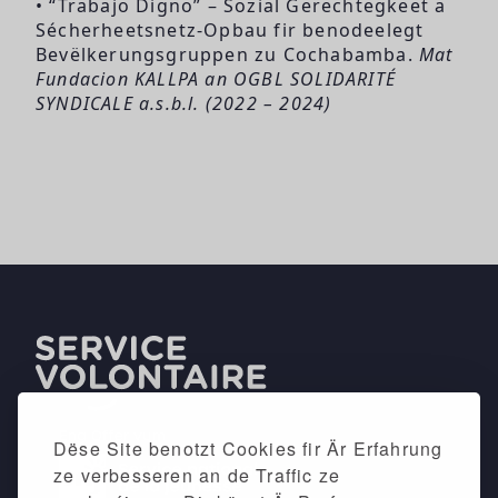
• “Trabajo Digno” – Sozial Gerechtegkeet a
Sécherheetsnetz-Opbau fir benodeelegt
Bevëlkerungsgruppen zu Cochabamba.
Mat
Fundacion KALLPA an OGBL SOLIDARITÉ
SYNDICALE a.s.b.l. (2022 – 2024)
Dëse Site benotzt Cookies fir Är Erfahrung
ze verbesseren an de Traffic ze