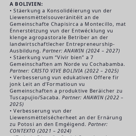
A BOLIVIEN:
• Stäerkung a Konsolidéierung vun der
Liewensmëttelsouveränitéit an de
Gemeinschafte Chapisirca a Montecillo, mat
Ënnerstëtzung vun der Entwécklung vu
klenge agropastorale Betriber an der
landwirtschaftlecher Entrepreneurship-
Ausbildung.
Partner: ANAWIN (2024 – 2027)
• Stäerkung vum “Vivir bien” a 7
Gemeinschaften am Norde vu Cochabamba.
Partner: CRISTO VIVE BOLIVIA (2022 – 2025)
• Verbesserung vun edukativen Offere fir
jonk Leit an d’Formatioun vu
Gemeinschaften a produktive Beräicher zu
Tuscapujio/Sacaba.
Partner: ANAWIN (2022 –
2025)
• Verbesserung vun der
Liewensmëttelsécherheet an der Ernärung
zu Potosi an den Emgéigend.
Partner:
CONTEXTO (2021 – 2024)