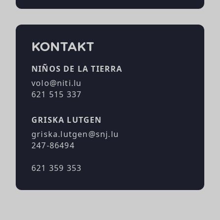
KONTAKT
NIÑOS DE LA TIERRA
volo@niti.lu
621 515 337
GRISKA LUTGEN
griska.lutgen@snj.lu
247-86494
621 359 353