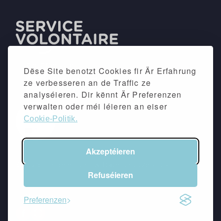
Dëse Site benotzt Cookies fir Är Erfahrung
ze verbesseren an de Traffic ze
analyséieren. Dir kënnt Är Preferenzen
verwalten oder méi léieren an eiser
Cookie-Politik.
Akzeptéieren
©2026 -
Impressum
&
Dateschutzpolitik
Refuséieren
Follow eis
Preferenzen