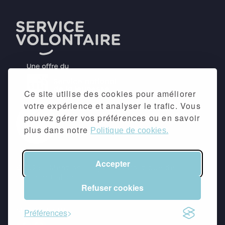
Ce site utilise des cookies pour améliorer
votre expérience et analyser le trafic. Vous
pouvez gérer vos préférences ou en savoir
plus dans notre
Politique de cookies.
Accepter
©2026 -
Mentions légales
&
Politique de
confidentialité
Refuser cookies
suivez-nous
Préférences