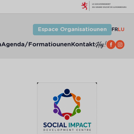
Espace Organisatiounen
FR
LU
n
Agenda/Formatiounen
Kontakt