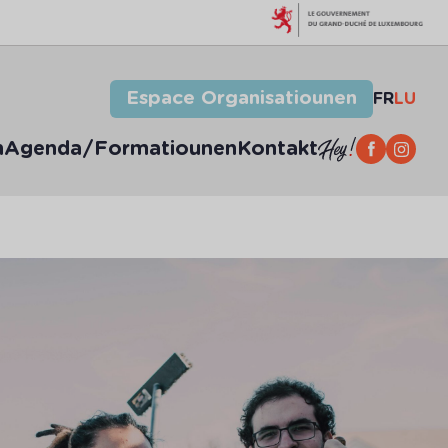
Espace Organisatiounen
FR
LU
n
Agenda/Formatiounen
Kontakt