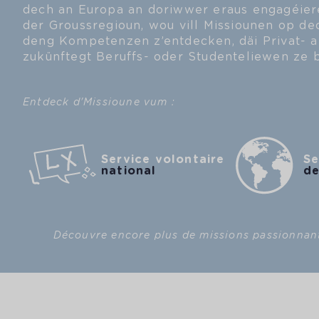
dech an Europa an doriwwer eraus engagéier
der Groussregioun, wou vill Missiounen op de
deng Kompetenzen z’entdecken, däi Privat- a
zukünftegt Beruffs- oder Studenteliewen ze 
Entdeck d'Missioune vum :
Service volontaire
Se
national
de
Découvre encore plus de missions passionnante