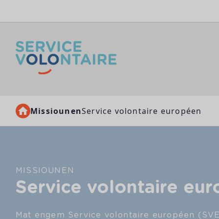
Skip to content
Missiounen
Service volontaire européen
MISSIOUNEN
Service volontaire eu
Mat engem Service volontaire européen (SVE