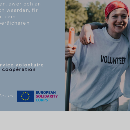
en, awer och an
ch waarden, fir
n däin
beräicheren.
rvice volontaire
 coopération
s ici :