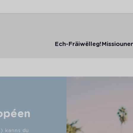
Ech-Fräiwëlleg!
Missioune
ropéen
) kanns du