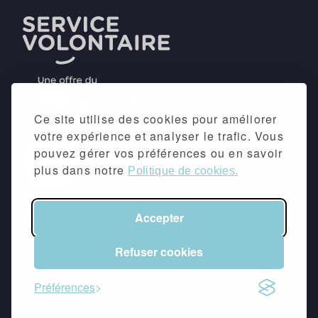
Ce site utilise des cookies pour améliorer
votre expérience et analyser le trafic. Vous
pouvez gérer vos préférences ou en savoir
plus dans notre
Politique de cookies.
Accepter
©2026 -
Mentions légales
&
Politique de
confidentialité
Refuser cookies
suivez-nous
Préférences