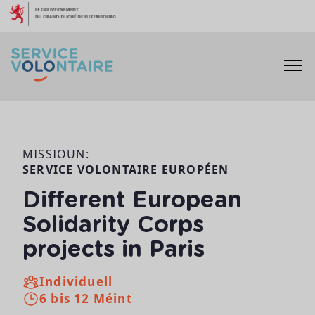
Skip to content
MISSIOUN:
SERVICE VOLONTAIRE EUROPÉEN
Different European
Solidarity Corps
projects in Paris
Individuell
6 bis 12 Méint