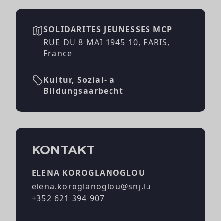
SOLIDARITES JEUNESSES MCP
RUE DU 8 MAI 1945 10, PARIS,
France
Kultur, Sozial- a
Bildungsaarbecht
KONTAKT
ELENA KOROGLANOGLOU
elena.koroglanoglou@snj.lu
+352 621 394 907