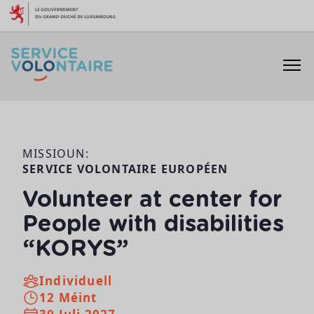
Skip to content
MISSIOUN:
SERVICE VOLONTAIRE EUROPÉEN
Volunteer at center for
People with disabilities
“KORYS”
Individuell
12 Méint